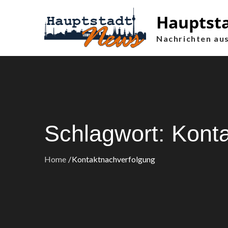
Skip
Hauptst
to
content
Nachrichten aus
Schlagwort:
Konta
Home
Kontaktnachverfolgung