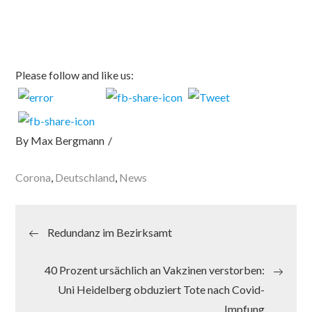
Please follow and like us:
By
Max Bergmann
Corona
,
Deutschland
,
News
Beitragsnavigation
Redundanz im Bezirksamt
40 Prozent ursächlich an Vakzinen verstorben:
Uni Heidelberg obduziert Tote nach Covid-
Impfung