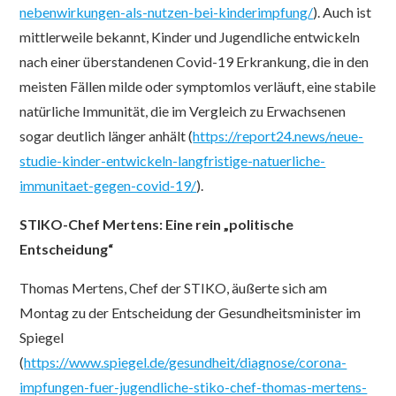
nebenwirkungen-als-nutzen-bei-kinderimpfung/
). Auch ist
mittlerweile bekannt, Kinder und Jugendliche entwickeln
nach einer überstandenen Covid-19 Erkrankung, die in den
meisten Fällen milde oder symptomlos verläuft, eine stabile
natürliche Immunität, die im Vergleich zu Erwachsenen
sogar deutlich länger anhält (
https://report24.news/neue-
studie-kinder-entwickeln-langfristige-natuerliche-
immunitaet-gegen-covid-19/
).
STIKO-Chef Mertens: Eine rein „politische
Entscheidung“
Thomas Mertens, Chef der STIKO, äußerte sich am
Montag zu der Entscheidung der Gesundheitsminister im
Spiegel
(
https://www.spiegel.de/gesundheit/diagnose/corona-
impfungen-fuer-jugendliche-stiko-chef-thomas-mertens-