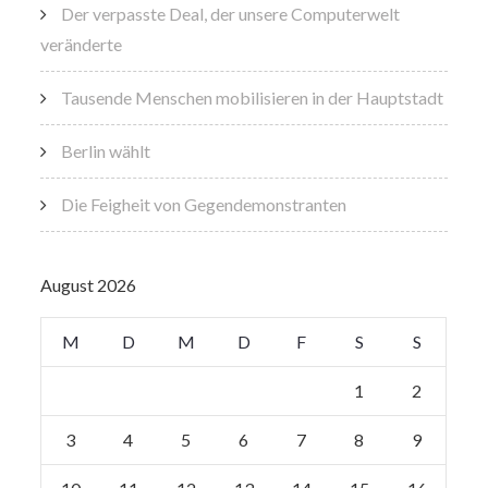
Der verpasste Deal, der unsere Computerwelt
veränderte
Tausende Menschen mobilisieren in der Hauptstadt
Berlin wählt
Die Feigheit von Gegendemonstranten
August 2026
M
D
M
D
F
S
S
1
2
3
4
5
6
7
8
9