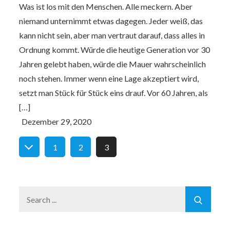
Was ist los mit den Menschen. Alle meckern. Aber
niemand unternimmt etwas dagegen. Jeder weiß, das
kann nicht sein, aber man vertraut darauf, dass alles in
Ordnung kommt. Würde die heutige Generation vor 30
Jahren gelebt haben, würde die Mauer wahrscheinlich
noch stehen. Immer wenn eine Lage akzeptiert wird,
setzt man Stück für Stück eins drauf. Vor 60 Jahren, als
[…]
Seitennummerierung
1
2
3
der
Search
Beiträge
for: